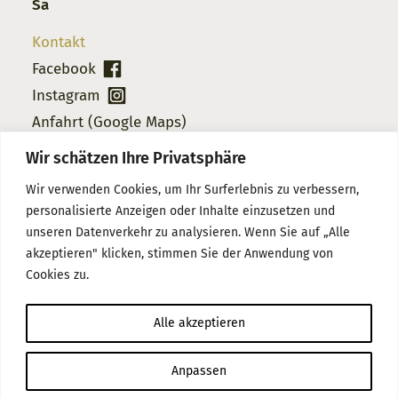
Sa
Kontakt
Facebook
Instagram
Anfahrt (Google Maps)
Wir schätzen Ihre Privatsphäre
10:00 – 18:00 Uhr
9:00 – 13:00 Uhr
Wir verwenden Cookies, um Ihr Surferlebnis zu verbessern,
personalisierte Anzeigen oder Inhalte einzusetzen und
Partner / Referenzen
unseren Datenverkehr zu analysieren. Wenn Sie auf „Alle
Service
akzeptieren" klicken, stimmen Sie der Anwendung von
Cookies zu.
Datenschutz
Impressum
Alle akzeptieren
Anpassen