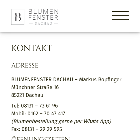
HOME
KONTAKT
ONLINESHOP
TEAM
ADRESSE
AKTUELLES
PORTFOLIO
BLUMENFENSTER DACHAU – Markus Bopfinger
Münchner Straße 16
BLUMEN FÜR EURE HOCHZEIT
85221 Dachau
TRAUERFLORISTIK
Tel: 08131 – 73 61 96
EVENTS
Mobil: 0162 – 70 47 417
UNSERER BLUMENLADEN
(Blumenbestellung gerne per Whats App)
WEIHNACHTSDEKO
Fax: 08131 – 29 29 595
BLUMENABO
ÖFFNUNGSZEITEN